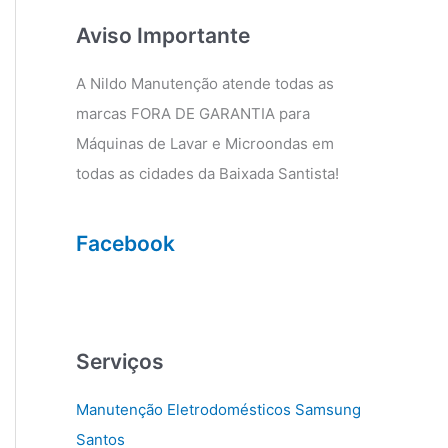
g
o
r
o
Aviso Importante
a
k
m
A Nildo Manutenção atende todas as
marcas FORA DE GARANTIA para
Máquinas de Lavar e Microondas em
todas as cidades da Baixada Santista!
Facebook
Serviços
Manutenção Eletrodomésticos Samsung
Santos