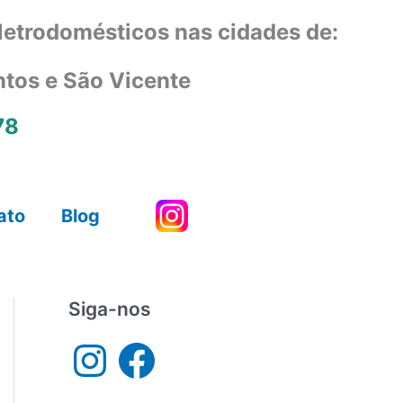
eletrodomésticos nas cidades de:
ntos e São Vicente
78
ato
Blog
Siga-nos
I
F
n
a
s
c
t
e
a
b