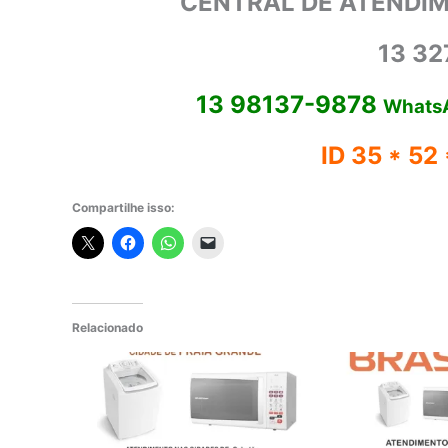
CENTRAL DE ATENDIM
13 32
13 98137-9878
Whats
ID 35 * 52
Compartilhe isso:
Relacionado