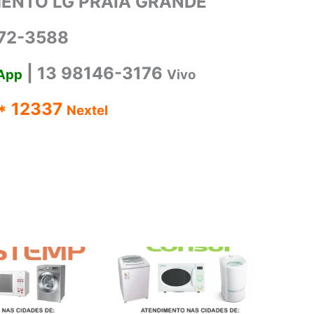
ENTO LG PRAIA GRANDE
72-3588
| 13 98146-3176
App
Vivo
 * 12337
Nextel