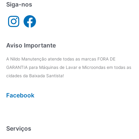
Siga-nos
I
F
n
a
s
c
t
e
a
b
g
o
r
o
a
k
Aviso Importante
m
A Nildo Manutenção atende todas as marcas FORA DE
GARANTIA para Máquinas de Lavar e Microondas em todas as
cidades da Baixada Santista!
Facebook
Serviços