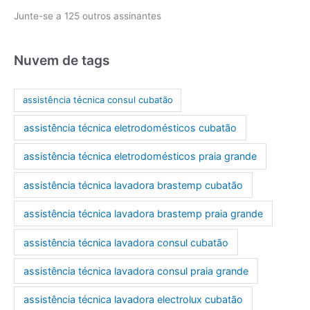
r
Junte-se a 125 outros assinantes
e
ç
o
Nuvem de tags
d
e
assistência técnica consul cubatão
e
assistência técnica eletrodomésticos cubatão
-
m
assistência técnica eletrodomésticos praia grande
a
assistência técnica lavadora brastemp cubatão
i
l
assistência técnica lavadora brastemp praia grande
assistência técnica lavadora consul cubatão
assistência técnica lavadora consul praia grande
assistência técnica lavadora electrolux cubatão