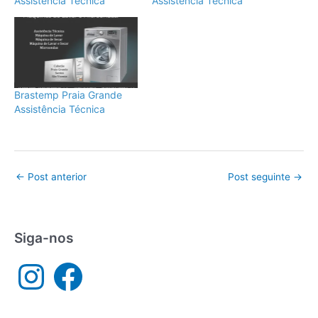
Assistência Técnica
Assistência Técnica
Brastemp Praia Grande
Assistência Técnica
←
Post anterior
Post seguinte
→
Siga-nos
I
F
n
a
s
c
t
e
a
b
g
o