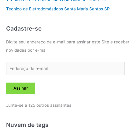
Técnico de Eletrodomésticos Santa Maria Santos SP
Cadastre-se
Digite seu endereço de e-mail para assinar este Site e receber
novidades por e-mail.
E
n
d
Assinar
e
r
Junte-se a 125 outros assinantes
e
ç
o
Nuvem de tags
d