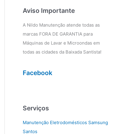
g
o
r
o
Aviso Importante
a
k
m
A Nildo Manutenção atende todas as
marcas FORA DE GARANTIA para
Máquinas de Lavar e Microondas em
todas as cidades da Baixada Santista!
Facebook
Serviços
Manutenção Eletrodomésticos Samsung
Santos