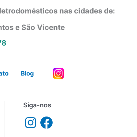
eletrodomésticos nas cidades de:
ntos e São Vicente
78
ato
Blog
Siga-nos
I
F
n
a
s
c
t
e
a
b