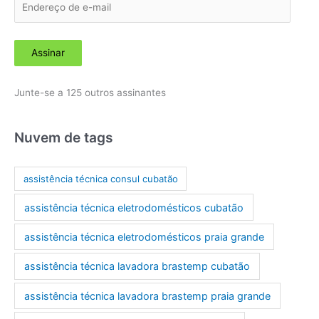
n
d
Assinar
e
r
Junte-se a 125 outros assinantes
e
ç
o
Nuvem de tags
d
e
assistência técnica consul cubatão
e
assistência técnica eletrodomésticos cubatão
-
m
assistência técnica eletrodomésticos praia grande
a
assistência técnica lavadora brastemp cubatão
i
l
assistência técnica lavadora brastemp praia grande