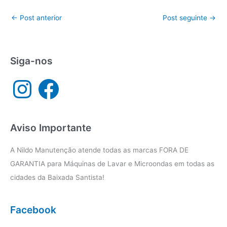
←
Post anterior
Post seguinte
→
Siga-nos
I
F
n
a
s
c
t
e
a
b
g
o
r
o
a
k
Aviso Importante
m
A Nildo Manutenção atende todas as marcas FORA DE
GARANTIA para Máquinas de Lavar e Microondas em todas as
cidades da Baixada Santista!
Facebook