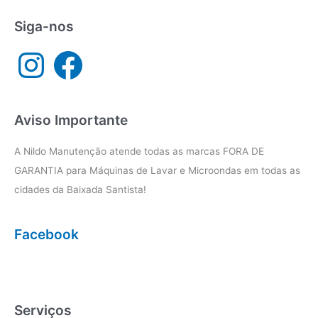
Siga-nos
I
F
n
a
s
c
t
e
a
b
g
o
r
o
a
k
Aviso Importante
m
A Nildo Manutenção atende todas as marcas FORA DE
GARANTIA para Máquinas de Lavar e Microondas em todas as
cidades da Baixada Santista!
Facebook
Serviços