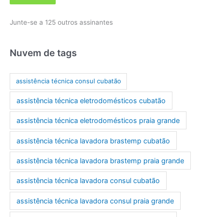
r
Junte-se a 125 outros assinantes
e
ç
o
Nuvem de tags
d
e
assistência técnica consul cubatão
e
assistência técnica eletrodomésticos cubatão
-
m
assistência técnica eletrodomésticos praia grande
a
assistência técnica lavadora brastemp cubatão
i
l
assistência técnica lavadora brastemp praia grande
assistência técnica lavadora consul cubatão
assistência técnica lavadora consul praia grande