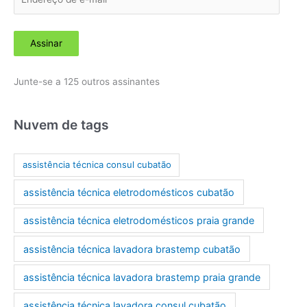
n
d
Assinar
e
r
Junte-se a 125 outros assinantes
e
ç
o
Nuvem de tags
d
e
assistência técnica consul cubatão
e
assistência técnica eletrodomésticos cubatão
-
m
assistência técnica eletrodomésticos praia grande
a
assistência técnica lavadora brastemp cubatão
i
l
assistência técnica lavadora brastemp praia grande
assistência técnica lavadora consul cubatão