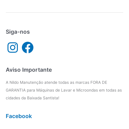
técnica
Samsung
Praia
Grande
Siga-nos
I
F
n
a
s
c
t
e
a
b
g
o
r
o
a
k
Aviso Importante
m
A Nildo Manutenção atende todas as marcas FORA DE
GARANTIA para Máquinas de Lavar e Microondas em todas as
cidades da Baixada Santista!
Facebook