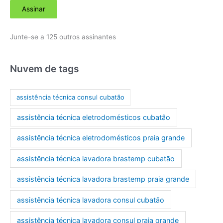
Assinar
e
r
Junte-se a 125 outros assinantes
e
ç
o
Nuvem de tags
d
e
assistência técnica consul cubatão
e
assistência técnica eletrodomésticos cubatão
-
m
assistência técnica eletrodomésticos praia grande
a
assistência técnica lavadora brastemp cubatão
i
l
assistência técnica lavadora brastemp praia grande
assistência técnica lavadora consul cubatão
assistência técnica lavadora consul praia grande