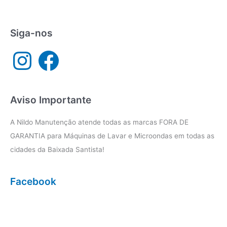
Praia
Grande
Siga-nos
I
F
n
a
s
c
t
e
a
b
g
o
r
o
a
k
Aviso Importante
m
A Nildo Manutenção atende todas as marcas FORA DE
GARANTIA para Máquinas de Lavar e Microondas em todas as
cidades da Baixada Santista!
Facebook