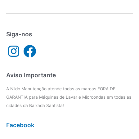
técnica
Brastemp
Cubatão
Siga-nos
I
F
n
a
s
c
t
e
a
b
g
o
r
o
a
k
Aviso Importante
m
A Nildo Manutenção atende todas as marcas FORA DE
GARANTIA para Máquinas de Lavar e Microondas em todas as
cidades da Baixada Santista!
Facebook