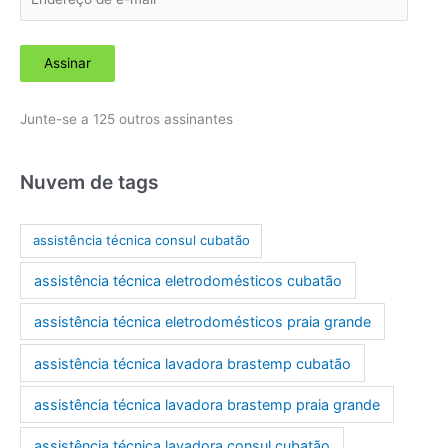
n
d
Assinar
e
r
Junte-se a 125 outros assinantes
e
ç
o
Nuvem de tags
d
e
assistência técnica consul cubatão
e
assistência técnica eletrodomésticos cubatão
-
m
assistência técnica eletrodomésticos praia grande
a
assistência técnica lavadora brastemp cubatão
i
l
assistência técnica lavadora brastemp praia grande
assistência técnica lavadora consul cubatão