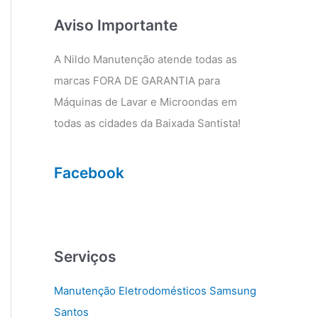
g
o
r
o
Aviso Importante
a
k
m
A Nildo Manutenção atende todas as
marcas FORA DE GARANTIA para
Máquinas de Lavar e Microondas em
todas as cidades da Baixada Santista!
Facebook
Serviços
Manutenção Eletrodomésticos Samsung
Santos