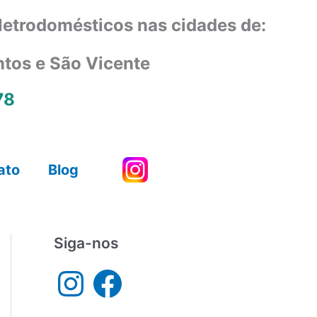
eletrodomésticos nas cidades de:
ntos e São Vicente
78
ato
Blog
Siga-nos
I
F
n
a
s
c
t
e
a
b