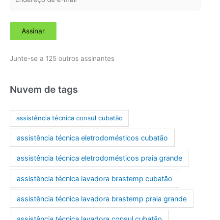
n
d
Assinar
e
r
Junte-se a 125 outros assinantes
e
ç
o
Nuvem de tags
d
e
assistência técnica consul cubatão
e
assistência técnica eletrodomésticos cubatão
-
m
assistência técnica eletrodomésticos praia grande
a
assistência técnica lavadora brastemp cubatão
i
l
assistência técnica lavadora brastemp praia grande
assistência técnica lavadora consul cubatão