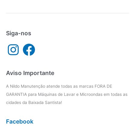
técnica
Electrolux
Cubatão
Siga-nos
I
F
n
a
s
c
t
e
a
b
g
o
r
o
a
k
Aviso Importante
m
A Nildo Manutenção atende todas as marcas FORA DE
GARANTIA para Máquinas de Lavar e Microondas em todas as
cidades da Baixada Santista!
Facebook