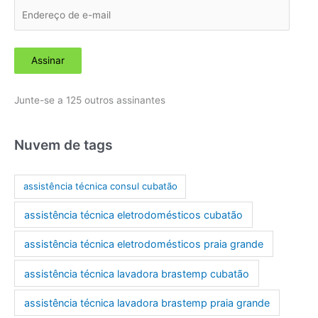
E
n
d
Assinar
e
r
Junte-se a 125 outros assinantes
e
ç
o
Nuvem de tags
d
e
assistência técnica consul cubatão
e
assistência técnica eletrodomésticos cubatão
-
m
assistência técnica eletrodomésticos praia grande
a
assistência técnica lavadora brastemp cubatão
i
l
assistência técnica lavadora brastemp praia grande