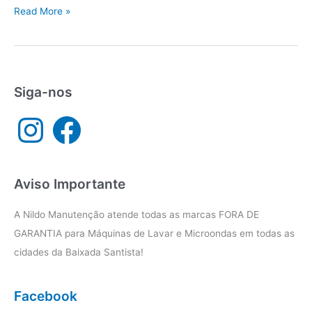
Assistência
Read More »
técnica
eletrodomésticos
São
Vicente
Siga-nos
I
F
n
a
s
c
t
e
a
b
g
o
r
o
a
k
Aviso Importante
m
A Nildo Manutenção atende todas as marcas FORA DE
GARANTIA para Máquinas de Lavar e Microondas em todas as
cidades da Baixada Santista!
Facebook