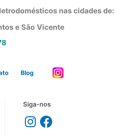
eletrodomésticos nas cidades de:
ntos e São Vicente
78
ato
Blog
Siga-nos
I
F
n
a
s
c
t
e
a
b