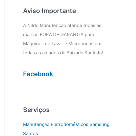
g
o
r
o
Aviso Importante
a
k
m
A Nildo Manutenção atende todas as
marcas FORA DE GARANTIA para
Máquinas de Lavar e Microondas em
todas as cidades da Baixada Santista!
Facebook
Serviços
Manutenção Eletrodomésticos Samsung
Santos