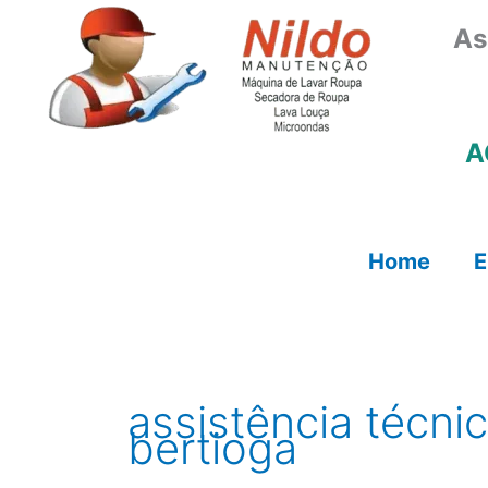
Ir
As
para
o
conteúdo
A
Home
E
assistência técnic
bertioga