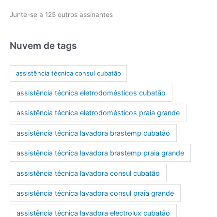
r
Junte-se a 125 outros assinantes
e
ç
o
Nuvem de tags
d
e
assistência técnica consul cubatão
e
assistência técnica eletrodomésticos cubatão
-
m
assistência técnica eletrodomésticos praia grande
a
assistência técnica lavadora brastemp cubatão
i
l
assistência técnica lavadora brastemp praia grande
assistência técnica lavadora consul cubatão
assistência técnica lavadora consul praia grande
assistência técnica lavadora electrolux cubatão