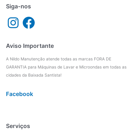
Cubatão
Siga-nos
I
F
n
a
s
c
t
e
a
b
g
o
r
o
a
k
Aviso Importante
m
A Nildo Manutenção atende todas as marcas FORA DE
GARANTIA para Máquinas de Lavar e Microondas em todas as
cidades da Baixada Santista!
Facebook
Serviços