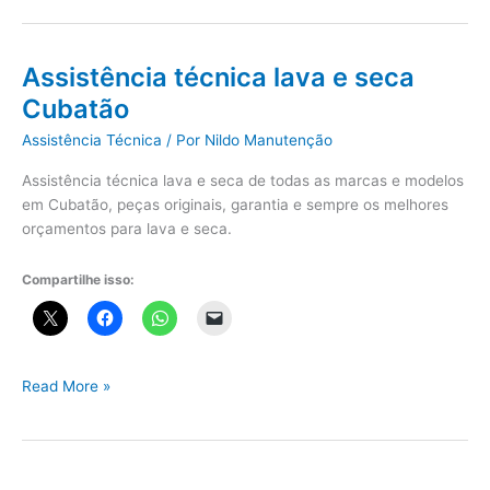
lava
e
seca
Assistência técnica lava e seca
São
Cubatão
Vicente
Assistência Técnica
/ Por
Nildo Manutenção
Assistência técnica lava e seca de todas as marcas e modelos
em Cubatão, peças originais, garantia e sempre os melhores
orçamentos para lava e seca.
Compartilhe isso:
Assistência
Read More »
técnica
lava
e
seca