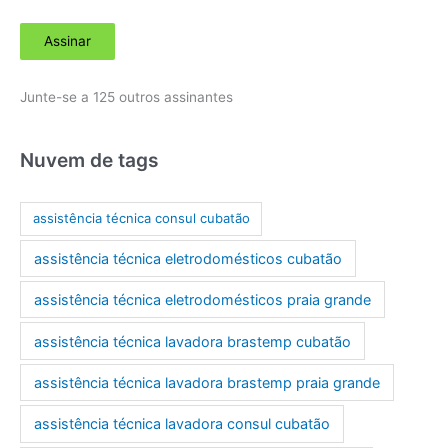
d
Assinar
e
r
Junte-se a 125 outros assinantes
e
ç
o
Nuvem de tags
d
e
assistência técnica consul cubatão
e
assistência técnica eletrodomésticos cubatão
-
m
assistência técnica eletrodomésticos praia grande
a
assistência técnica lavadora brastemp cubatão
i
l
assistência técnica lavadora brastemp praia grande
assistência técnica lavadora consul cubatão