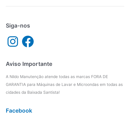
lava
e
seca
Cubatão
Siga-nos
I
F
n
a
s
c
t
e
a
b
g
o
r
o
a
k
Aviso Importante
m
A Nildo Manutenção atende todas as marcas FORA DE
GARANTIA para Máquinas de Lavar e Microondas em todas as
cidades da Baixada Santista!
Facebook