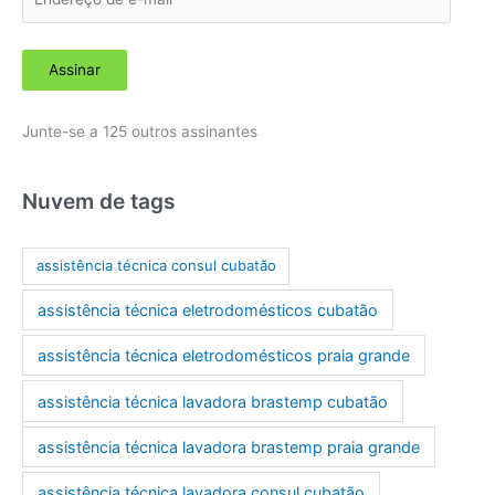
n
d
Assinar
e
r
Junte-se a 125 outros assinantes
e
ç
o
Nuvem de tags
d
e
assistência técnica consul cubatão
e
assistência técnica eletrodomésticos cubatão
-
m
assistência técnica eletrodomésticos praia grande
a
assistência técnica lavadora brastemp cubatão
i
l
assistência técnica lavadora brastemp praia grande
assistência técnica lavadora consul cubatão