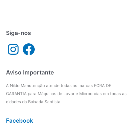
técnica
lavadora
Cubatão
Siga-nos
I
F
n
a
s
c
t
e
a
b
g
o
r
o
a
k
Aviso Importante
m
A Nildo Manutenção atende todas as marcas FORA DE
GARANTIA para Máquinas de Lavar e Microondas em todas as
cidades da Baixada Santista!
Facebook