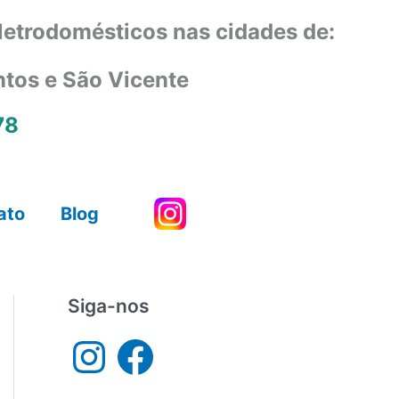
eletrodomésticos nas cidades de:
ntos e São Vicente
78
ato
Blog
Siga-nos
I
F
n
a
s
c
t
e
a
b