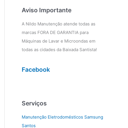
g
o
r
o
Aviso Importante
a
k
m
A Nildo Manutenção atende todas as
marcas FORA DE GARANTIA para
Máquinas de Lavar e Microondas em
todas as cidades da Baixada Santista!
Facebook
Serviços
Manutenção Eletrodomésticos Samsung
Santos