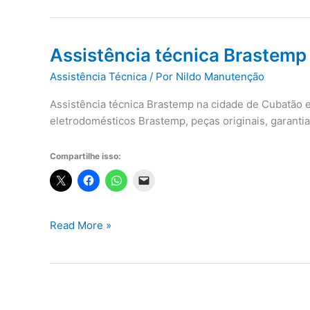
Assistência técnica Brastem
Assistência Técnica
/ Por
Nildo Manutenção
Assistência técnica Brastemp na cidade de Cubatão e
eletrodomésticos Brastemp, peças originais, garant
Compartilhe isso:
Assistência
Read More »
técnica
Brastemp
Cubatão