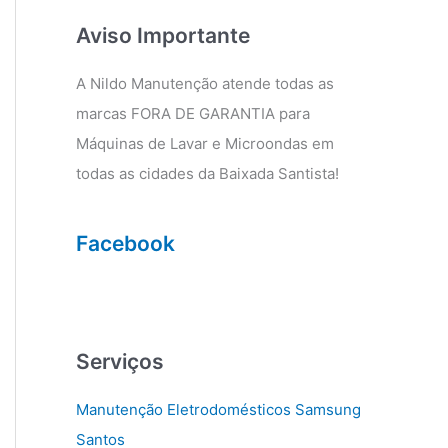
g
o
r
o
Aviso Importante
a
k
m
A Nildo Manutenção atende todas as
marcas FORA DE GARANTIA para
Máquinas de Lavar e Microondas em
todas as cidades da Baixada Santista!
Facebook
Serviços
Manutenção Eletrodomésticos Samsung
Santos