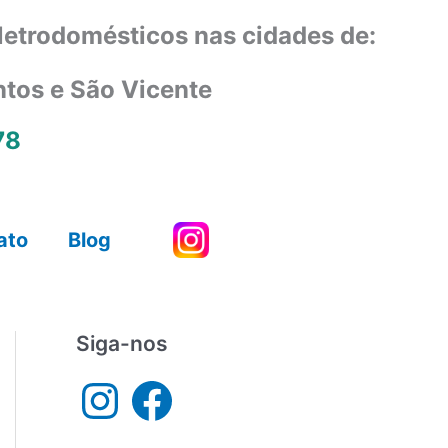
eletrodomésticos nas cidades de:
ntos e São Vicente
78
ato
Blog
Siga-nos
I
F
n
a
s
c
t
e
a
b