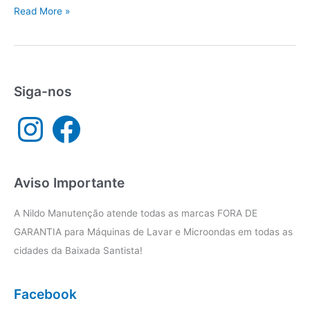
Assistência
Read More »
técnica
Consul
Praia
Grande
Siga-nos
I
F
n
a
s
c
t
e
a
b
g
o
r
o
a
k
Aviso Importante
m
A Nildo Manutenção atende todas as marcas FORA DE
GARANTIA para Máquinas de Lavar e Microondas em todas as
cidades da Baixada Santista!
Facebook