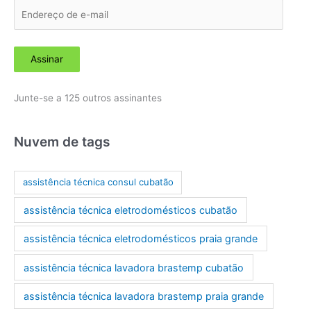
E
n
d
Assinar
e
r
Junte-se a 125 outros assinantes
e
ç
o
Nuvem de tags
d
e
assistência técnica consul cubatão
e
assistência técnica eletrodomésticos cubatão
-
m
assistência técnica eletrodomésticos praia grande
a
assistência técnica lavadora brastemp cubatão
i
l
assistência técnica lavadora brastemp praia grande