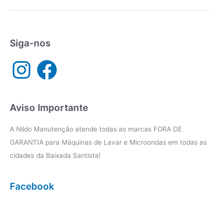
micro-
ondas
Cubatão
Siga-nos
I
F
n
a
s
c
t
e
a
b
g
o
r
o
a
k
Aviso Importante
m
A Nildo Manutenção atende todas as marcas FORA DE
GARANTIA para Máquinas de Lavar e Microondas em todas as
cidades da Baixada Santista!
Facebook