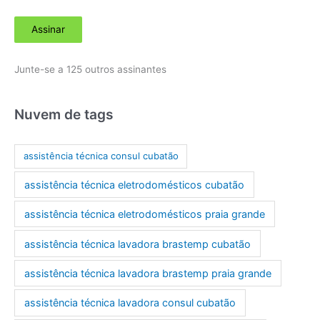
d
Assinar
e
r
Junte-se a 125 outros assinantes
e
ç
o
Nuvem de tags
d
e
assistência técnica consul cubatão
e
assistência técnica eletrodomésticos cubatão
-
m
assistência técnica eletrodomésticos praia grande
a
assistência técnica lavadora brastemp cubatão
i
l
assistência técnica lavadora brastemp praia grande
assistência técnica lavadora consul cubatão