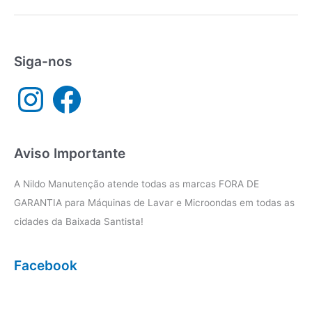
micro-
ondas
Cubatão
Siga-nos
I
F
n
a
s
c
t
e
a
b
g
o
r
o
a
k
Aviso Importante
m
A Nildo Manutenção atende todas as marcas FORA DE
GARANTIA para Máquinas de Lavar e Microondas em todas as
cidades da Baixada Santista!
Facebook