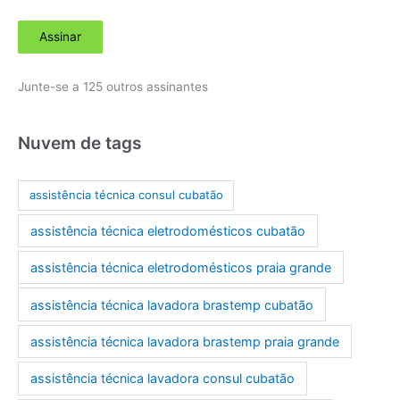
d
Assinar
e
r
Junte-se a 125 outros assinantes
e
ç
o
Nuvem de tags
d
e
assistência técnica consul cubatão
e
assistência técnica eletrodomésticos cubatão
-
m
assistência técnica eletrodomésticos praia grande
a
assistência técnica lavadora brastemp cubatão
i
l
assistência técnica lavadora brastemp praia grande
assistência técnica lavadora consul cubatão