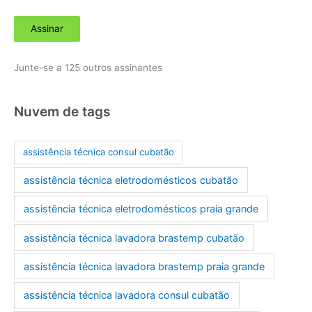
d
Assinar
e
r
Junte-se a 125 outros assinantes
e
ç
o
Nuvem de tags
d
e
assistência técnica consul cubatão
e
assistência técnica eletrodomésticos cubatão
-
m
assistência técnica eletrodomésticos praia grande
a
assistência técnica lavadora brastemp cubatão
i
l
assistência técnica lavadora brastemp praia grande
assistência técnica lavadora consul cubatão