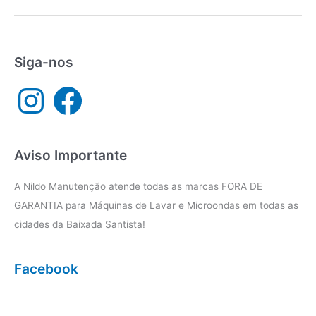
lava
e
seca
Praia
Siga-nos
Grande
I
F
n
a
s
c
t
e
a
b
g
o
r
o
a
k
Aviso Importante
m
A Nildo Manutenção atende todas as marcas FORA DE
GARANTIA para Máquinas de Lavar e Microondas em todas as
cidades da Baixada Santista!
Facebook