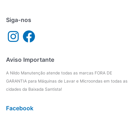
e
seca
Santos
Siga-nos
I
F
n
a
s
c
t
e
a
b
g
o
r
o
a
k
Aviso Importante
m
A Nildo Manutenção atende todas as marcas FORA DE
GARANTIA para Máquinas de Lavar e Microondas em todas as
cidades da Baixada Santista!
Facebook