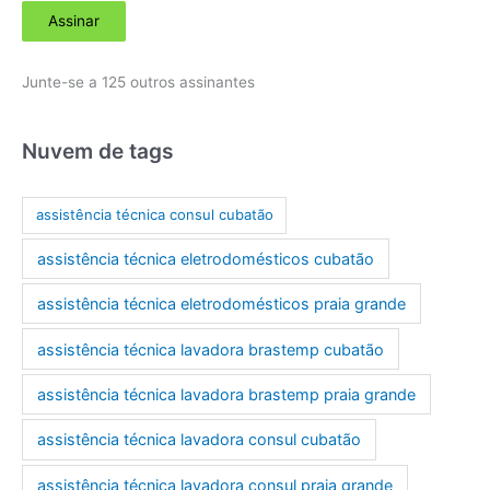
Assinar
e
r
Junte-se a 125 outros assinantes
e
ç
o
Nuvem de tags
d
e
assistência técnica consul cubatão
e
assistência técnica eletrodomésticos cubatão
-
m
assistência técnica eletrodomésticos praia grande
a
assistência técnica lavadora brastemp cubatão
i
l
assistência técnica lavadora brastemp praia grande
assistência técnica lavadora consul cubatão
assistência técnica lavadora consul praia grande