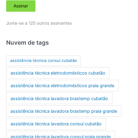
Assinar
e
r
Junte-se a 125 outros assinantes
e
ç
o
Nuvem de tags
d
e
assistência técnica consul cubatão
e
assistência técnica eletrodomésticos cubatão
-
m
assistência técnica eletrodomésticos praia grande
a
assistência técnica lavadora brastemp cubatão
i
l
assistência técnica lavadora brastemp praia grande
assistência técnica lavadora consul cubatão
assistência técnica lavadora consul praia grande