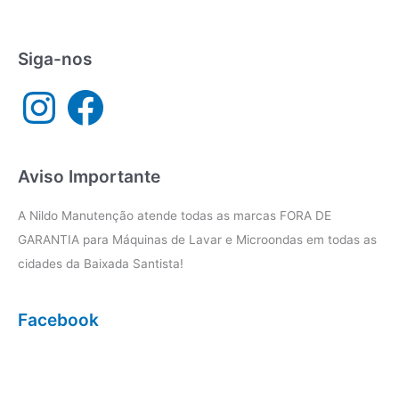
e
seca
São
Siga-nos
Vicente
I
F
n
a
s
c
t
e
a
b
g
o
r
o
a
k
Aviso Importante
m
A Nildo Manutenção atende todas as marcas FORA DE
GARANTIA para Máquinas de Lavar e Microondas em todas as
cidades da Baixada Santista!
Facebook