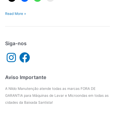
Conserto
Read More »
Lavadora
São
Vicente
Siga-nos
I
F
n
a
s
c
t
e
a
b
g
o
r
o
a
k
Aviso Importante
m
A Nildo Manutenção atende todas as marcas FORA DE
GARANTIA para Máquinas de Lavar e Microondas em todas as
cidades da Baixada Santista!