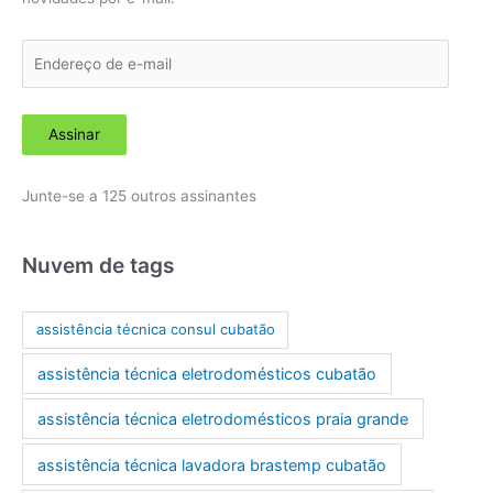
E
n
d
Assinar
e
r
Junte-se a 125 outros assinantes
e
ç
o
Nuvem de tags
d
e
assistência técnica consul cubatão
e
assistência técnica eletrodomésticos cubatão
-
m
assistência técnica eletrodomésticos praia grande
a
assistência técnica lavadora brastemp cubatão
i