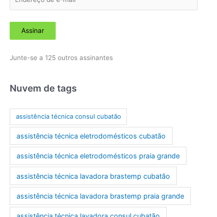
n
d
Assinar
e
r
Junte-se a 125 outros assinantes
e
ç
o
Nuvem de tags
d
e
assistência técnica consul cubatão
e
assistência técnica eletrodomésticos cubatão
-
m
assistência técnica eletrodomésticos praia grande
a
assistência técnica lavadora brastemp cubatão
i
l
assistência técnica lavadora brastemp praia grande
assistência técnica lavadora consul cubatão