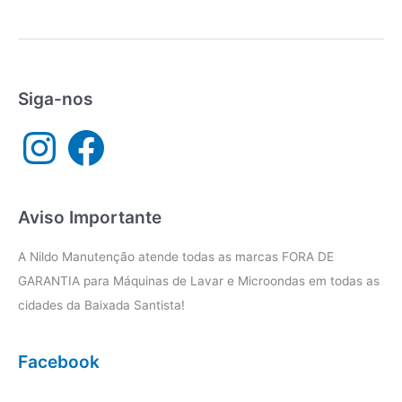
técnica
Brastemp
Santos
Siga-nos
I
F
n
a
s
c
t
e
a
b
g
o
r
o
a
k
Aviso Importante
m
A Nildo Manutenção atende todas as marcas FORA DE
GARANTIA para Máquinas de Lavar e Microondas em todas as
cidades da Baixada Santista!
Facebook