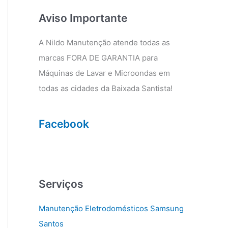
g
o
r
o
Aviso Importante
a
k
m
A Nildo Manutenção atende todas as
marcas FORA DE GARANTIA para
Máquinas de Lavar e Microondas em
todas as cidades da Baixada Santista!
Facebook
Serviços
Manutenção Eletrodomésticos Samsung
Santos