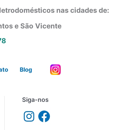
eletrodomésticos nas cidades de:
ntos e São Vicente
78
ato
Blog
Siga-nos
I
F
n
a
s
c
t
e
a
b