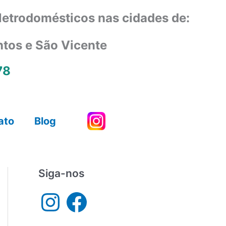
eletrodomésticos nas cidades de:
ntos e São Vicente
78
ato
Blog
Siga-nos
I
F
n
a
s
c
t
e
a
b