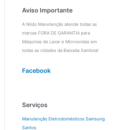
g
o
r
o
Aviso Importante
a
k
m
A Nildo Manutenção atende todas as
marcas FORA DE GARANTIA para
Máquinas de Lavar e Microondas em
todas as cidades da Baixada Santista!
Facebook
Serviços
Manutenção Eletrodomésticos Samsung
Santos