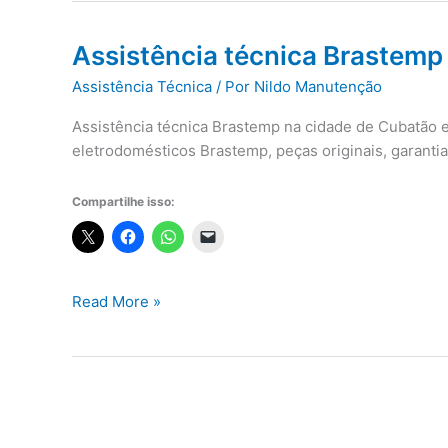
Assistência técnica Brastem
Assistência Técnica
/ Por
Nildo Manutenção
Assistência técnica Brastemp na cidade de Cubatão e
eletrodomésticos Brastemp, peças originais, garant
Compartilhe isso:
Assistência
Read More »
técnica
Brastemp
Cubatão