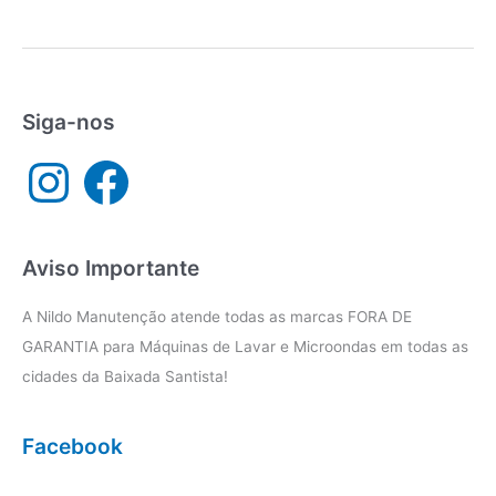
técnica
Electrolux
Praia
Grande
Siga-nos
I
F
n
a
s
c
t
e
a
b
g
o
r
o
a
k
Aviso Importante
m
A Nildo Manutenção atende todas as marcas FORA DE
GARANTIA para Máquinas de Lavar e Microondas em todas as
cidades da Baixada Santista!
Facebook