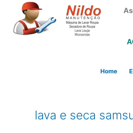
Ir
As
para
o
conteúdo
A
Home
E
lava e seca sams