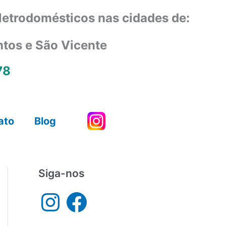
eletrodomésticos nas cidades de:
ntos e São Vicente
78
ato
Blog
Siga-nos
I
F
n
a
s
c
t
e
a
b