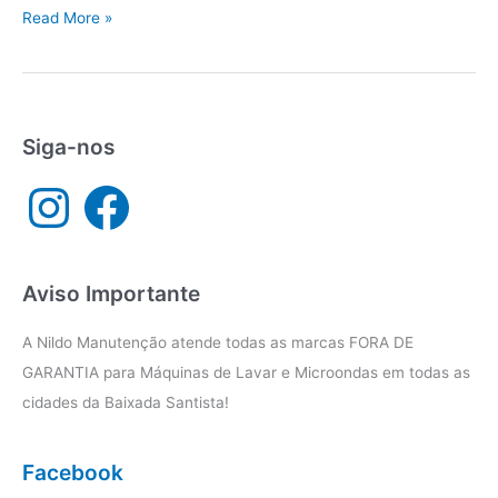
Manutenção
Read More »
eletrodomésticos
Baixada
Santista
Siga-nos
I
F
n
a
s
c
t
e
a
b
g
o
r
o
a
k
Aviso Importante
m
A Nildo Manutenção atende todas as marcas FORA DE
GARANTIA para Máquinas de Lavar e Microondas em todas as
cidades da Baixada Santista!
Facebook