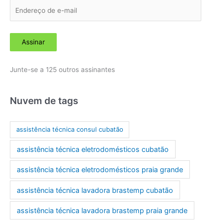
E
n
d
Assinar
e
r
Junte-se a 125 outros assinantes
e
ç
o
Nuvem de tags
d
e
assistência técnica consul cubatão
e
assistência técnica eletrodomésticos cubatão
-
m
assistência técnica eletrodomésticos praia grande
a
assistência técnica lavadora brastemp cubatão
i
l
assistência técnica lavadora brastemp praia grande