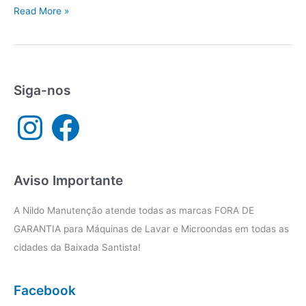
Manutenção
Read More »
eletrodomésticos
Baixada
Santista
Siga-nos
I
F
n
a
s
c
t
e
a
b
g
o
r
o
a
k
Aviso Importante
m
A Nildo Manutenção atende todas as marcas FORA DE
GARANTIA para Máquinas de Lavar e Microondas em todas as
cidades da Baixada Santista!
Facebook