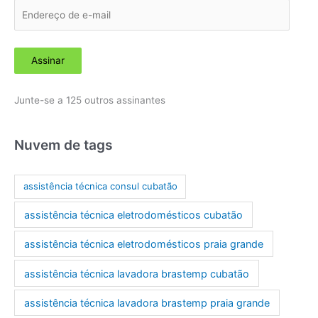
E
n
d
Assinar
e
r
Junte-se a 125 outros assinantes
e
ç
o
Nuvem de tags
d
e
assistência técnica consul cubatão
e
assistência técnica eletrodomésticos cubatão
-
m
assistência técnica eletrodomésticos praia grande
a
assistência técnica lavadora brastemp cubatão
i
l
assistência técnica lavadora brastemp praia grande