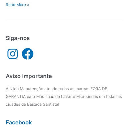
Manutenção
Read More »
eletrodomésticos
Baixada
Santista
Siga-nos
I
F
n
a
s
c
t
e
a
b
g
o
r
o
a
k
Aviso Importante
m
A Nildo Manutenção atende todas as marcas FORA DE
GARANTIA para Máquinas de Lavar e Microondas em todas as
cidades da Baixada Santista!
Facebook