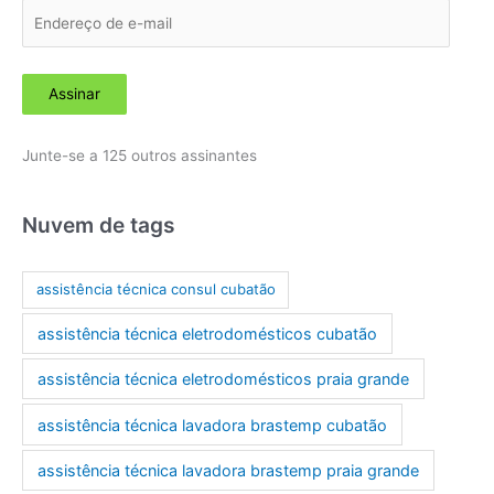
E
n
d
Assinar
e
r
Junte-se a 125 outros assinantes
e
ç
o
Nuvem de tags
d
e
assistência técnica consul cubatão
e
assistência técnica eletrodomésticos cubatão
-
m
assistência técnica eletrodomésticos praia grande
a
assistência técnica lavadora brastemp cubatão
i
l
assistência técnica lavadora brastemp praia grande