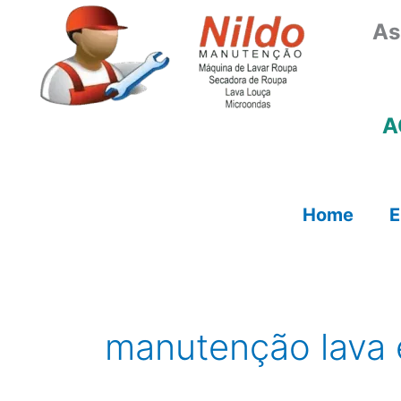
Ir
As
para
o
conteúdo
A
Home
E
manutenção lava 