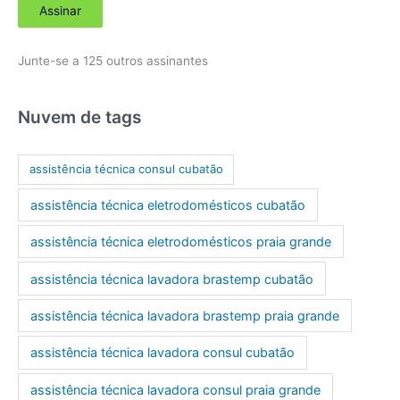
Assinar
e
r
Junte-se a 125 outros assinantes
e
ç
o
Nuvem de tags
d
e
assistência técnica consul cubatão
e
assistência técnica eletrodomésticos cubatão
-
m
assistência técnica eletrodomésticos praia grande
a
assistência técnica lavadora brastemp cubatão
i
l
assistência técnica lavadora brastemp praia grande
assistência técnica lavadora consul cubatão
assistência técnica lavadora consul praia grande