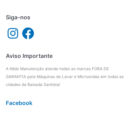
Santos
Siga-nos
I
F
n
a
s
c
t
e
a
b
g
o
r
o
a
k
Aviso Importante
m
A Nildo Manutenção atende todas as marcas FORA DE
GARANTIA para Máquinas de Lavar e Microondas em todas as
cidades da Baixada Santista!
Facebook