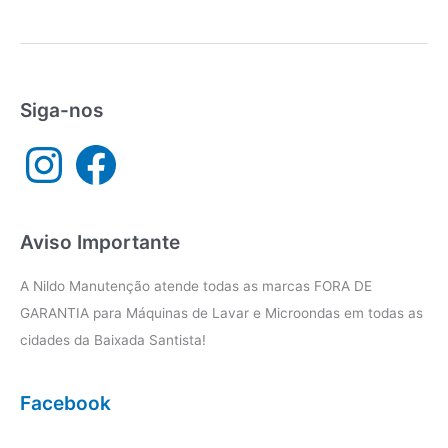
técnica
Brastemp
Santos
Siga-nos
I
F
n
a
s
c
t
e
a
b
g
o
r
o
a
k
Aviso Importante
m
A Nildo Manutenção atende todas as marcas FORA DE
GARANTIA para Máquinas de Lavar e Microondas em todas as
cidades da Baixada Santista!
Facebook