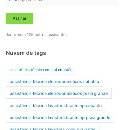
n
d
Assinar
e
r
Junte-se a 125 outros assinantes
e
ç
o
Nuvem de tags
d
e
assistência técnica consul cubatão
e
assistência técnica eletrodomésticos cubatão
-
m
assistência técnica eletrodomésticos praia grande
a
assistência técnica lavadora brastemp cubatão
i
l
assistência técnica lavadora brastemp praia grande
assistência técnica lavadora consul cubatão