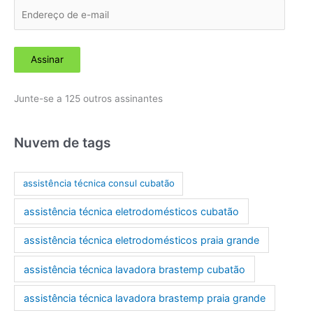
E
n
d
Assinar
e
r
Junte-se a 125 outros assinantes
e
ç
o
Nuvem de tags
d
e
assistência técnica consul cubatão
e
assistência técnica eletrodomésticos cubatão
-
m
assistência técnica eletrodomésticos praia grande
a
assistência técnica lavadora brastemp cubatão
i
l
assistência técnica lavadora brastemp praia grande