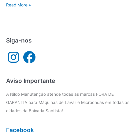
Assistência
Read More »
técnica
Consul
Praia
Grande
Siga-nos
I
F
n
a
s
c
t
e
a
b
g
o
r
o
a
k
Aviso Importante
m
A Nildo Manutenção atende todas as marcas FORA DE
GARANTIA para Máquinas de Lavar e Microondas em todas as
cidades da Baixada Santista!
Facebook