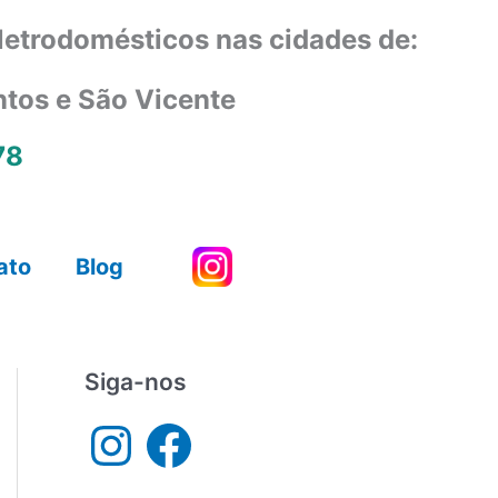
eletrodomésticos nas cidades de:
ntos e São Vicente
78
ato
Blog
Siga-nos
I
F
n
a
s
c
t
e
a
b