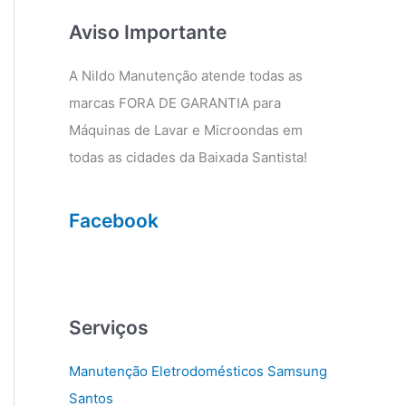
g
o
r
o
Aviso Importante
a
k
m
A Nildo Manutenção atende todas as
marcas FORA DE GARANTIA para
Máquinas de Lavar e Microondas em
todas as cidades da Baixada Santista!
Facebook
Serviços
Manutenção Eletrodomésticos Samsung
Santos