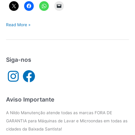
Técnico
Read More »
de
Eletrodomésticos
Vila
São
Jorge
Siga-nos
Santos
I
F
SP
n
a
s
c
t
e
a
b
g
o
r
o
a
k
Aviso Importante
m
A Nildo Manutenção atende todas as marcas FORA DE
GARANTIA para Máquinas de Lavar e Microondas em todas as
cidades da Baixada Santista!