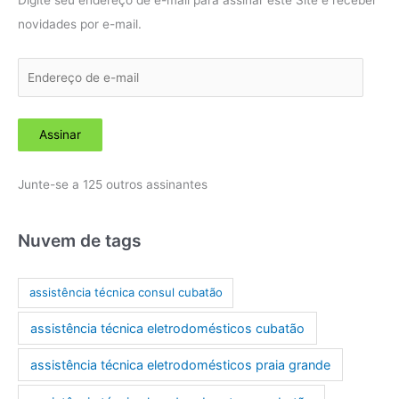
novidades por e-mail.
E
n
d
Assinar
e
r
Junte-se a 125 outros assinantes
e
ç
o
Nuvem de tags
d
e
assistência técnica consul cubatão
e
assistência técnica eletrodomésticos cubatão
-
m
assistência técnica eletrodomésticos praia grande
a