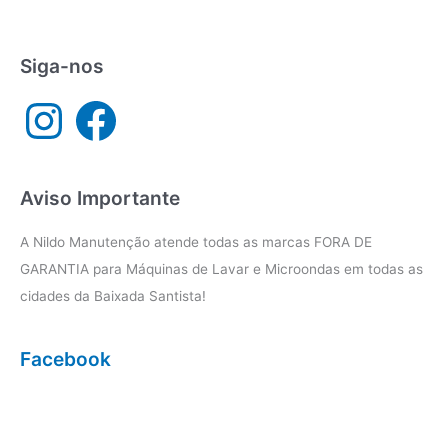
e
seca
Santos
Siga-nos
I
F
n
a
s
c
t
e
a
b
g
o
r
o
a
k
Aviso Importante
m
A Nildo Manutenção atende todas as marcas FORA DE
GARANTIA para Máquinas de Lavar e Microondas em todas as
cidades da Baixada Santista!
Facebook