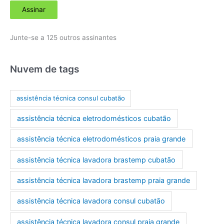
Assinar
e
r
Junte-se a 125 outros assinantes
e
ç
o
Nuvem de tags
d
e
assistência técnica consul cubatão
e
assistência técnica eletrodomésticos cubatão
-
m
assistência técnica eletrodomésticos praia grande
a
assistência técnica lavadora brastemp cubatão
i
l
assistência técnica lavadora brastemp praia grande
assistência técnica lavadora consul cubatão
assistência técnica lavadora consul praia grande