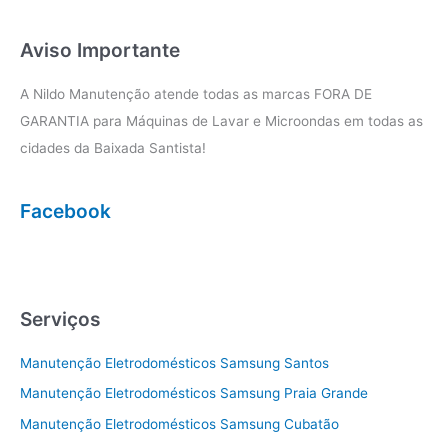
a
b
g
o
r
o
a
k
Aviso Importante
m
A Nildo Manutenção atende todas as marcas FORA DE
GARANTIA para Máquinas de Lavar e Microondas em todas as
cidades da Baixada Santista!
Facebook
Serviços
Manutenção Eletrodomésticos Samsung Santos
Manutenção Eletrodomésticos Samsung Praia Grande
Manutenção Eletrodomésticos Samsung Cubatão