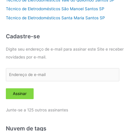
Técnico de Eletrodomésticos Vale do Quilombo Santos SP
Técnico de Eletrodomésticos São Manoel Santos SP
Técnico de Eletrodomésticos Santa Maria Santos SP
Cadastre-se
Digite seu endereço de e-mail para assinar este Site e receber
novidades por e-mail.
E
n
d
Assinar
e
r
Junte-se a 125 outros assinantes
e
ç
o
Nuvem de tags