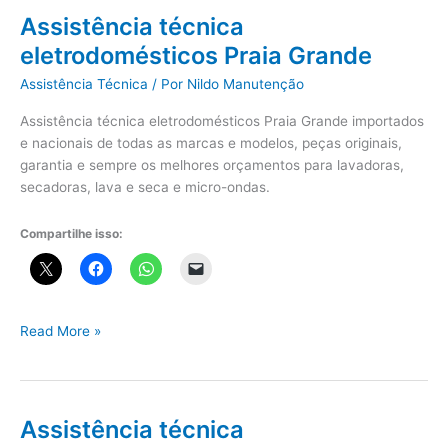
seca
Assistência técnica
Praia
eletrodomésticos Praia Grande
Grande
Assistência Técnica
/ Por
Nildo Manutenção
Assistência técnica eletrodomésticos Praia Grande importados
e nacionais de todas as marcas e modelos, peças originais,
garantia e sempre os melhores orçamentos para lavadoras,
secadoras, lava e seca e micro-ondas.
Compartilhe isso:
Assistência
Read More »
técnica
eletrodomésticos
Praia
Grande
Assistência técnica