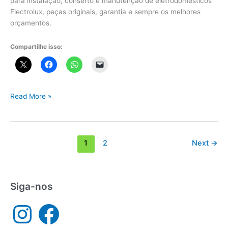
para instalação, conserto e manutenção de eletrodomésticos
Electrolux, peças originais, garantia e sempre os melhores
orçamentos.
Compartilhe isso:
Assistência
Read More »
técnica
Electrolux
Cubatão
1
2
Next
→
Siga-nos
I
F
n
a
s
c
t
e