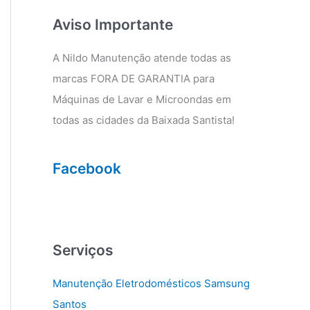
g
o
r
o
Aviso Importante
a
k
m
A Nildo Manutenção atende todas as
marcas FORA DE GARANTIA para
Máquinas de Lavar e Microondas em
todas as cidades da Baixada Santista!
Facebook
Serviços
Manutenção Eletrodomésticos Samsung
Santos