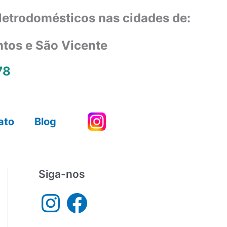
eletrodomésticos nas cidades de:
ntos e São Vicente
78
ato
Blog
Siga-nos
I
F
n
a
s
c
t
e
a
b